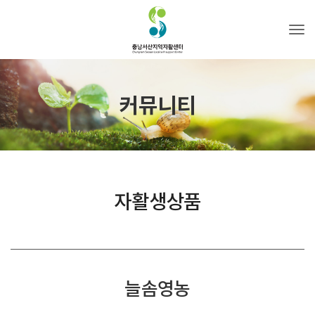
Tog
커뮤니티
자활생상품
늘솜영농